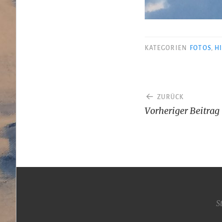
KATEGORIEN
FOTOS
,
H
Beitragsnav
ZURÜCK
Vorheriger Beitrag
S