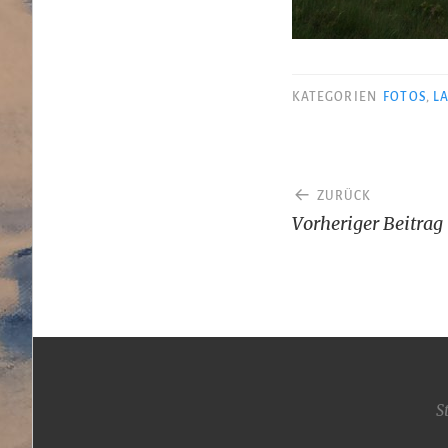
KATEGORIEN
FOTOS
,
L
Beitragsnav
ZURÜCK
Vorheriger Beitrag
S