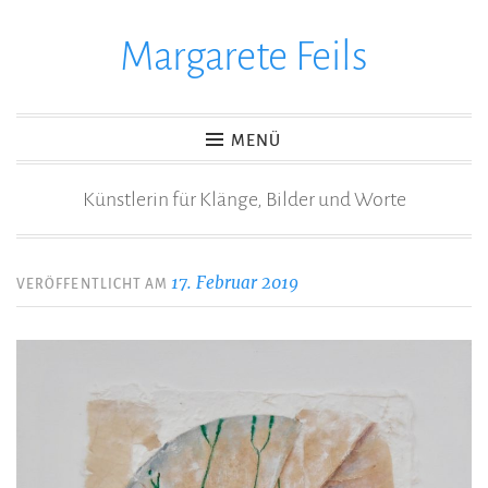
Margarete Feils
Zum
Inhalt
springen
MENÜ
Künstlerin für Klänge, Bilder und Worte
17. Februar 2019
VERÖFFENTLICHT AM