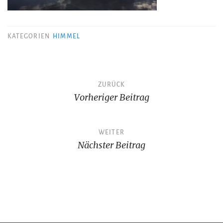
KATEGORIEN
HIMMEL
Beitragsnavigation
ZURÜCK
Vorheriger Beitrag
WEITER
Nächster Beitrag