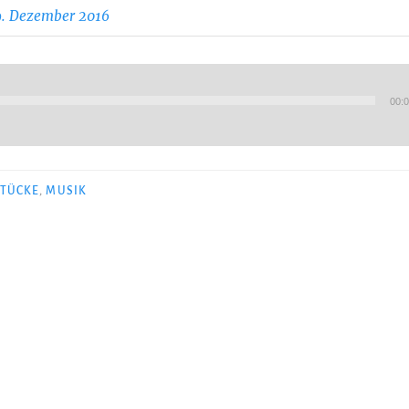
9. Dezember 2016
00:
STÜCKE
,
MUSIK
igation