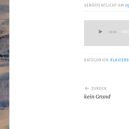
1
VERÖFFENTLICHT AM
Audio-
Player
00:00
KATEGORIEN
KLAVIER
Beitragsnav
ZURÜCK
kein Grund