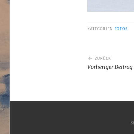
KATEGORIEN
FOTOS
Beitragsnav
ZURÜCK
Vorheriger Beitrag
S